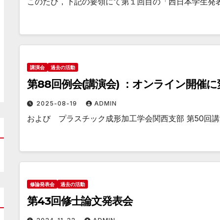
このたび，下記の要領にて第１回目の「西日本学生発
講演会
過去の活動
第88回例会(講演会) ：オンライン開催に
2025-08-19
ADMIN
および プラスチック成形加工学会関西支部 第50回講
修論発表会
過去の活動
第43回修士論文発表会