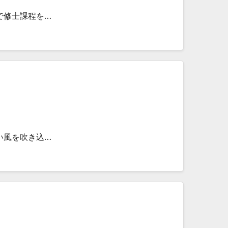
で修士課程を…
い風を吹き込…