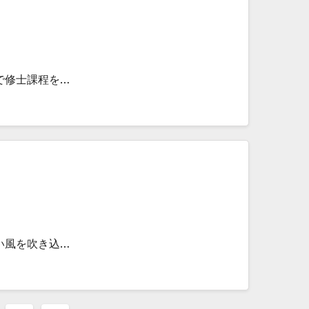
で修士課程を…
い風を吹き込…