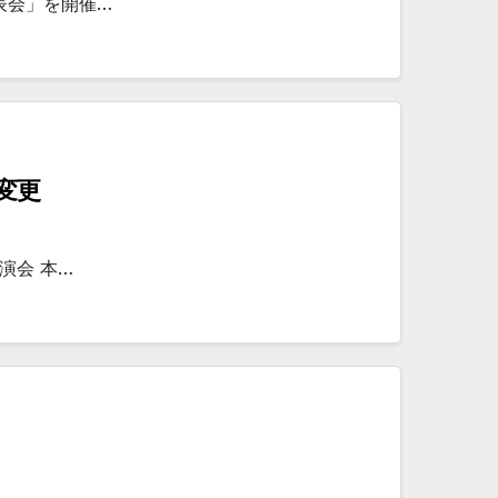
表会」を開催…
変更
演会 本…