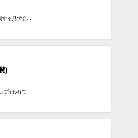
関する見学会…
賛)
んに行われて…