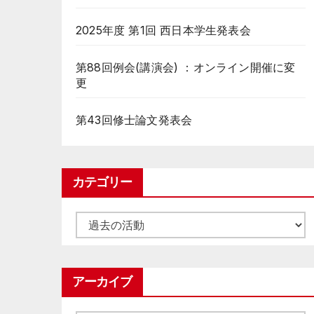
2025年度 第1回 西日本学生発表会
第88回例会(講演会) ：オンライン開催に変
更
第43回修士論文発表会
カテゴリー
カ
テ
ゴ
アーカイブ
リ
ー