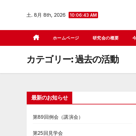
コ
ン
土. 8月 8th, 2026
10:06:45 AM
テ
ン
ホームページ
研究会の概要
ツ
へ
カテゴリー:
過去の活動
ス
キ
ッ
プ
最新のお知らせ
第89回例会（講演会）
第25回見学会