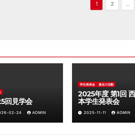
投
1
2
…
稿
の
ペ
ー
ジ
送
学生発表会
過去の活動
り
2025年度 第1回 
会
25回見学会
本学生発表会
026-02-24
ADMIN
2025-11-11
ADMIN