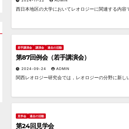
2024-11-22
ADMIN
西日本地区の大学においてレオロジーに関連する内容
若手講演会
講演会
過去の活動
第87回例会（若手講演会）
2024-09-24
ADMIN
関西レオロジー研究会では，レオロジーの分野に新し
見学会
過去の活動
第24回見学会