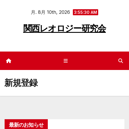
コ
月. 8月 10th, 2026
ン
3:55:30 AM
テ
関西レオロジー研究会
ン
ツ
へ
ス
キ
ッ
新規登録
プ
最新のお知らせ